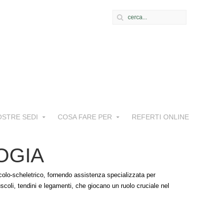
OSTRE SEDI
COSA FARE PER
REFERTI ONLINE
OGIA
colo-scheletrico, fornendo assistenza specializzata per
scoli, tendini e legamenti, che giocano un ruolo cruciale nel