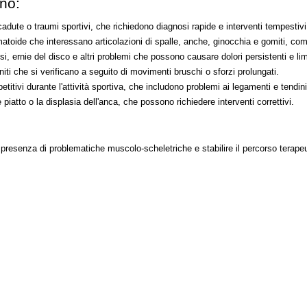
ono:
adute o traumi sportivi, che richiedono diagnosi rapide e interventi tempestivi
eumatoide che interessano articolazioni di spalle, anche, ginocchia e gomiti, c
i, ernie del disco e altri problemi che possono causare dolori persistenti e lim
niti che si verificano a seguito di movimenti bruschi o sforzi prolungati.
itivi durante l'attività sportiva, che includono problemi ai legamenti e tendini
piatto o la displasia dell'anca, che possono richiedere interventi correttivi.
presenza di problematiche muscolo-scheletriche e stabilire il percorso terape